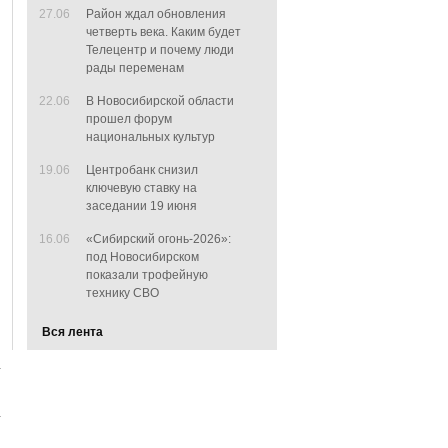
27.06
Район ждал обновления
четверть века. Каким будет
Телецентр и почему люди
рады переменам
22.06
В Новосибирской области
прошел форум
национальных культур
19.06
Центробанк снизил
ключевую ставку на
заседании 19 июня
16.06
«Сибирский огонь-2026»:
под Новосибирском
показали трофейную
технику СВО
Вся лента