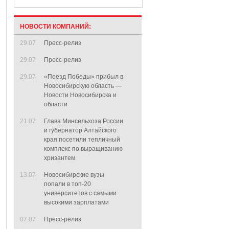
НОВОСТИ КОМПАНИЙ:
29.07
Пресс-релиз
29.07
Пресс-релиз
29.07
«Поезд Победы» прибыл в
Новосибирскую область —
Новости Новосибирска и
области
21.07
Глава Минсельхоза России
и губернатор Алтайского
края посетили тепличный
комплекс по выращиванию
хризантем
13.07
Новосибирские вузы
попали в топ-20
университетов с самыми
высокими зарплатами
07.07
Пресс-релиз