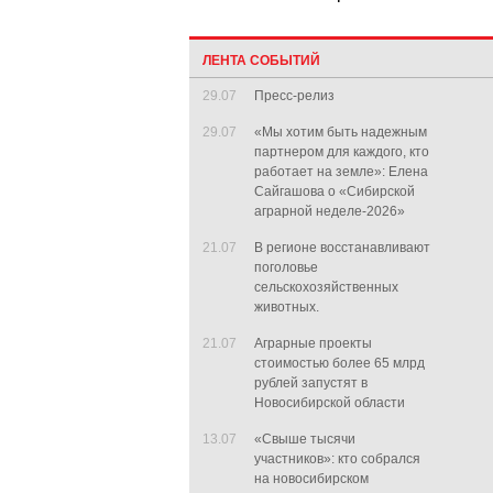
ЛЕНТА СОБЫТИЙ
29.07
Пресс-релиз
29.07
«Мы хотим быть надежным
партнером для каждого, кто
работает на земле»: Елена
Сайгашова о «Сибирской
аграрной неделе-2026»
21.07
В регионе восстанавливают
поголовье
сельскохозяйственных
животных.
21.07
Аграрные проекты
стоимостью более 65 млрд
рублей запустят в
Новосибирской области
13.07
«Свыше тысячи
участников»: кто собрался
на новосибирском