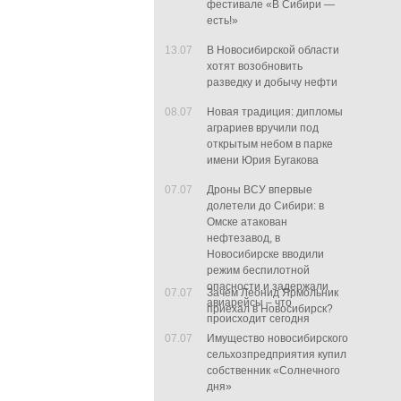
фестивале «В Сибири —
есть!»
13.07
В Новосибирской области
хотят возобновить
разведку и добычу нефти
08.07
Новая традиция: дипломы
аграриев вручили под
открытым небом в парке
имени Юрия Бугакова
07.07
Дроны ВСУ впервые
долетели до Сибири: в
Омске атакован
нефтезавод, в
Новосибирске вводили
режим беспилотной
опасности и задержали
07.07
Зачем Леонид Ярмольник
авиарейсы – что
приехал в Новосибирск?
происходит сегодня
07.07
Имущество новосибирского
сельхозпредприятия купил
собственник «Солнечного
дня»