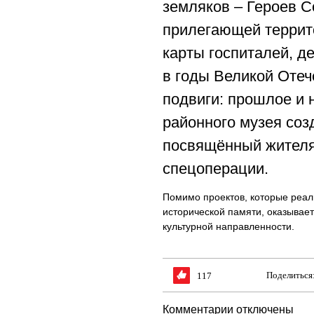
земляков – Героев С
прилегающей террито
карты госпиталей, д
в годы Великой Отеч
подвиги: прошлое и 
районного музея соз
посвящённый жителя
спецоперации.
Помимо проектов, которые реал
исторической памяти, оказывае
культурной направленности.
Поделиться
117
Комментарии отключены