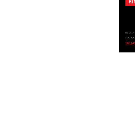
© 202
Св-во
36114