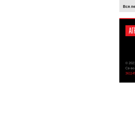
Вся л
© 202
Св-во
36114