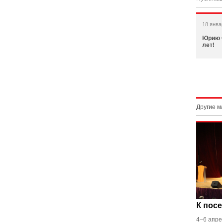
18 янва
Юрию 
лет!
Другие 
К пос
4–6 апре