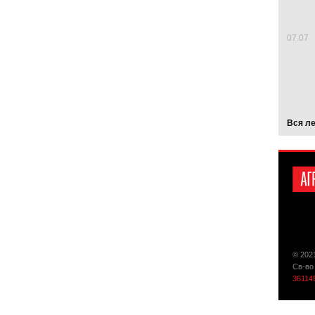
07.07
Вся л
© 202
Св-во
36114