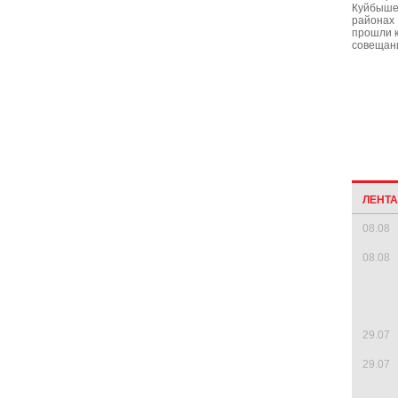
Куйбыше
районах 
прошли к
совещан
ЛЕНТ
08.08
08.08
29.07
29.07