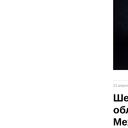
23 апрел
Ше
об
Ме