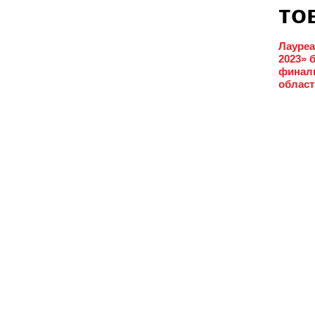
то
Лауреа
2023» 
финаль
област