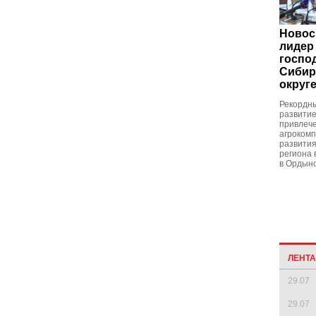
Новос
лидер
госпо
Сибир
округ
Рекордн
развитие
привлече
агрокомп
развития
региона 
в Ордынс
ЛЕНТ
29.07
29.07