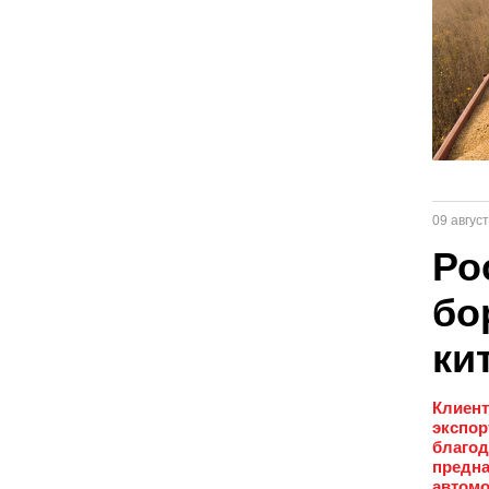
09 авгус
Ро
бо
ки
Клиент
экспор
благод
предна
автом