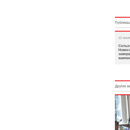
Публикац
22 июня
Сельх
Новос
завер
кампа
Другие 