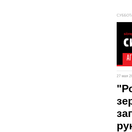
СУББОТА
27 мая 2
"Р
зе
за
ру