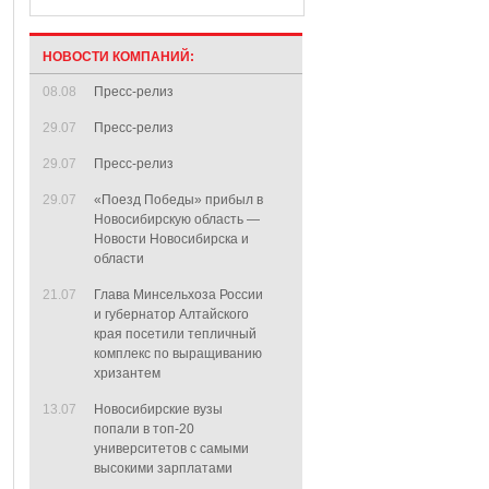
НОВОСТИ КОМПАНИЙ:
08.08
Пресс-релиз
29.07
Пресс-релиз
29.07
Пресс-релиз
29.07
«Поезд Победы» прибыл в
Новосибирскую область —
Новости Новосибирска и
области
21.07
Глава Минсельхоза России
и губернатор Алтайского
края посетили тепличный
комплекс по выращиванию
хризантем
13.07
Новосибирские вузы
попали в топ-20
университетов с самыми
высокими зарплатами