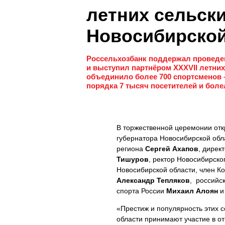
летних сельск
Новосибирской
Россельхозбанк поддержал проведен
и выступил партнёром XXXVII летних
объединило более 700 спортсменов –
порядка 7 тысяч посетителей и бол
В торжественной церемонии отк
губернатора Новосибирской об
региона
Сергей Ахапов
, дирек
Тишуров
, ректор Новосибирско
Новосибирской области, член К
Александр Тепляков
, российс
спорта России
Михаил Алоян
и
«Престиж и популярность этих с
области принимают участие в о