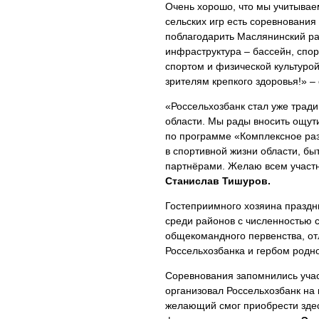
Очень хорошо, что мы учитывае
сельских игр есть соревновани
поблагодарить Маслянинский ра
инфраструктура – бассейн, спор
спортом и физической культуро
зрителям крепкого здоровья!» –
«Россельхозбанк стал уже трад
области. Мы рады вносить ощути
по программе «Комплексное раз
в спортивной жизни области, бы
партнёрами. Желаю всем участн
Станислав Тишуров.
Гостеприимного хозяина праздн
среди районов с численностью с
общекомандного первенства, от
Россельхозбанка и гербом родн
Соревнования запомнились учас
организовал Россельхозбанк на
желающий смог приобрести здес