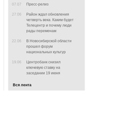
07.07
Пресс-релиз
27.06
Район ждал обновления
четверть века. Каким будет
Телецентр и почему люди
рады переменам
22.06
В Новосибирской области
прошел форум
национальных культур
19.06
Центробанк снизил
ключевую ставку на
заседании 19 июня
Вся лента