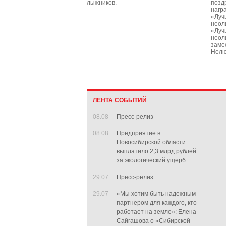
лыжников.
позд
нагр
«Луч
неол
«Луч
неол
заме
Нелю
ЛЕНТА СОБЫТИЙ
08.08
Пресс-релиз
08.08
Предприятие в
Новосибирской области
выплатило 2,3 млрд рублей
за экологический ущерб
29.07
Пресс-релиз
29.07
«Мы хотим быть надежным
партнером для каждого, кто
работает на земле»: Елена
Сайгашова о «Сибирской