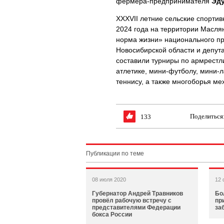
фермера-предпринимателя
Эду
XXXVII летние сельские спорти
2024 года на территории Масля
норма жизни» национального п
Новосибирской области и депут
составили турниры по армрестли
атлетике, мини-футболу, мини-л
теннису, а также многоборья ме
Поделиться
133
Публикации по теме
08 июля 2020
12 
Губернатор Андрей Травников
Бо
провёл рабочую встречу с
пр
представителями Федерации
за
бокса России