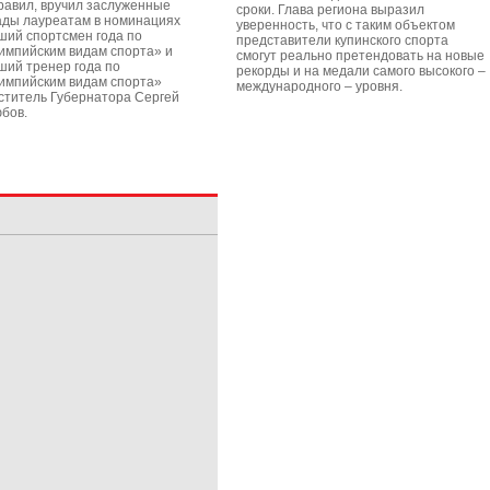
равил, вручил заслуженные
сроки. Глава региона выразил
ады лауреатам в номинациях
уверенность, что с таким объектом
ший спортсмен года по
представители купинского спорта
импийским видам спорта» и
смогут реально претендовать на новые
ший тренер года по
рекорды и на медали самого высокого –
импийским видам спорта»
международного – уровня.
ститель Губернатора Сергей
бов.