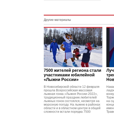
Другие материалы
7500 жителей региона стали
Луч
участниками юбилейной
тре
«Лыжни России»
Нов
В Новосибирской области 12 февраля
Нака
прошла Всероссийская массовая
лаур
лыжная гонка «Лыжня России-2022»,
конк
традиционный праздник любителей
Торж
лыжных гонок состоялся, несмотря на
на с
морозную погоду. На лыжню в районах
конце
области и в областном центре в общей
имен
сложности встали порядка 7500
Трав