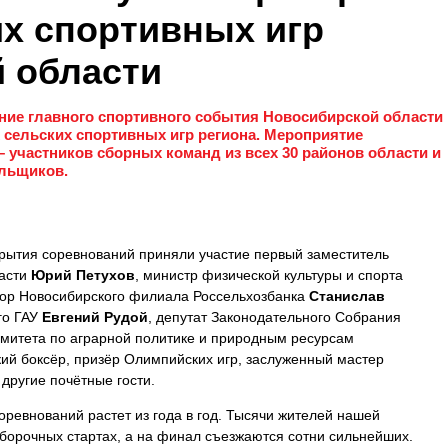
их спортивных игр
 области
ие главного спортивного события Новосибирской области
 сельских спортивных игр региона. Мероприятие
 участников сборных команд из всех 30 районов области и
ельщиков.
рытия соревнований приняли участие первый заместитель
ласти
Юрий Петухов
, министр физической культуры и спорта
тор Новосибирского филиала Россельхозбанка
Станислав
го ГАУ
Евгений Рудой
, депутат Законодательного Собрания
омитета по аграрной политике и природным ресурсам
кий боксёр, призёр Олимпийских игр, заслуженный мастер
 другие почётные гости.
оревнований растет из года в год. Тысячи жителей нашей
тборочных стартах, а на финал съезжаются сотни сильнейших.