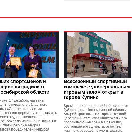
ших спортсменов и
Всесезонный спортивный
неров наградили в
комплекс с универсальным
осибирской области
игровым залом открыт в
городе Купино
нуне, 17 декабря, названы
еаты ежегодного областного
Временно исполняющий обязанности
урса «Спортивная элита».
Губернатора Новосибирской области
ественная церемония состоялась
Андрей Травников на торжественной
цене Государственного
церемонии открытия универсального
ртного зала имени А. М. Каца. От
спортивного комплекса в г. Купино,
и главы региона Андрея
состоявшейся 21 марта, отметил:
никова победителей конкурса
комплекс возведён в очень сжатые