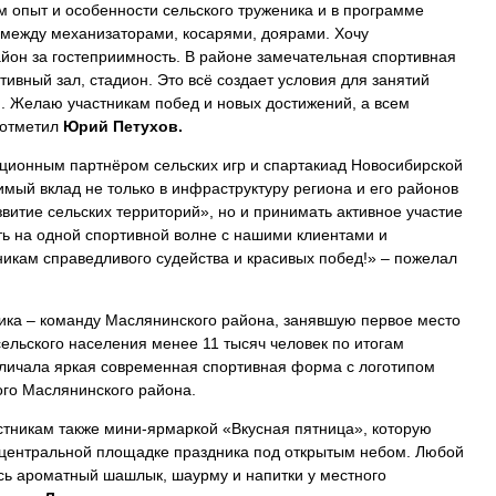
м опыт и особенности сельского труженика и в программе
я между механизаторами, косарями, доярами. Хочу
йон за гостеприимность. В районе замечательная спортивная
тивный зал, стадион. Это всё создает условия для занятий
й. Желаю участникам побед и новых достижений, а всем
 отметил
Юрий Петухов.
иционным партнёром сельских игр и спартакиад Новосибирской
мый вклад не только в инфраструктуру региона и его районов
витие сельских территорий», но и принимать активное участие
ть на одной спортивной волне с нашими клиентами и
икам справедливого судейства и красивых побед!» – пожелал
ика – команду Маслянинского района, занявшую первое место
ельского населения менее 11 тысяч человек по итогам
личала яркая современная спортивная форма с логотипом
ого Маслянинского района.
тникам также мини-ярмаркой «Вкусная пятница», которую
 центральной площадке праздника под открытым небом. Любой
ь ароматный шашлык, шаурму и напитки у местного