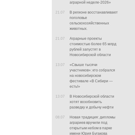
аграрной неделе-2026»
21.07
В регионе восстанавливают
поголовье
сельскохозяйственных
животных.
21.07
Аграрные проекты
стоимостью более 65 млрд
рублей запустят в
Новосибирской области
13.07
«Свыше тысячи
участников»: кто собрался
на новосибирском
фестивале «В Сибири —
есть!»
13.07
В Новосибирской области
хотят возобновить
разведку и добычу нефти
08.07
Новая традиция: дипломы
аграриев вручили под
открытым небом в парке
имени Юрия Бугакова