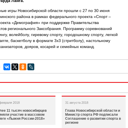
арда Ланга.
вные игры Новосибирской области прошли с 27 по 30 июня
нинского района в рамках федерального проекта «Спорт –
роекта «Демография» при поддержке Правительства
атов регионального Заксобрания. Программу соревнований
нгу, волейболу, гиревому спорту, городошному спорту, легкой
апте, баскетболу в формате 3х3 (стритболу), настольному
ханизаторов, дояров, косарей и семейных команд.
:
февраля 2018
31 августа 2018
лее 11 тысяч новосибирцев
Глава Новосибирской области и
иняли участие в массовом
Министр спорта РФ подписали
беге «Лыжня России-2018»
Соглашение о развитии спорта в
регионе