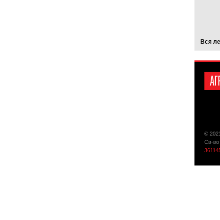
Вся л
© 202
Св-во
36114