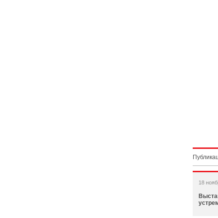
Публикац
18 нояб
Выста
устре