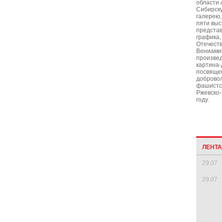
области 
Сибирск
галерею,
пяти выс
предста
графика,
Отечеств
Вениами
произвед
картина-
посвящен
добровол
фашистс
Ржевско-
году.
ЛЕНТ
29.07
29.07