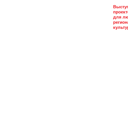
Выступ
проект
для лю
регион
культу