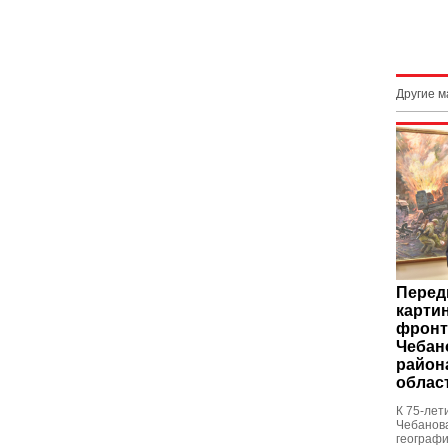
Другие 
Перед
карти
фронт
Чебан
район
облас
К 75-лет
Чебанов
географи