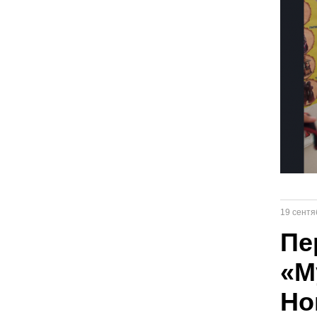
19 сентя
Пе
«М
Но