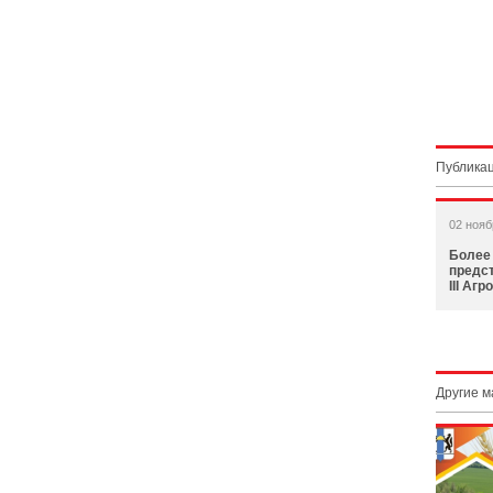
Публикац
02 нояб
Более
предст
III Аг
Другие 