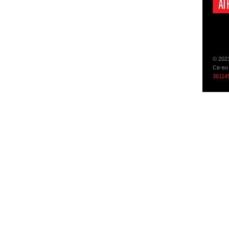
© 202
Св-во
36114