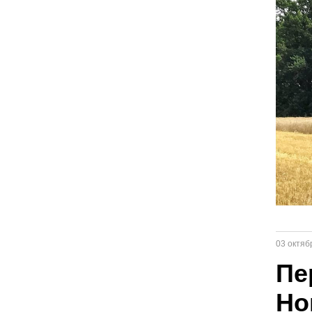
03 октяб
Пе
Но