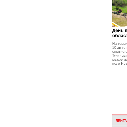
День 
облас
На терри
10 авгус
опытного
Тулински
межреги
поля Нов
ЛЕНТ