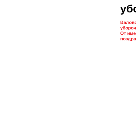
уб
Валово
убороч
От име
поздра