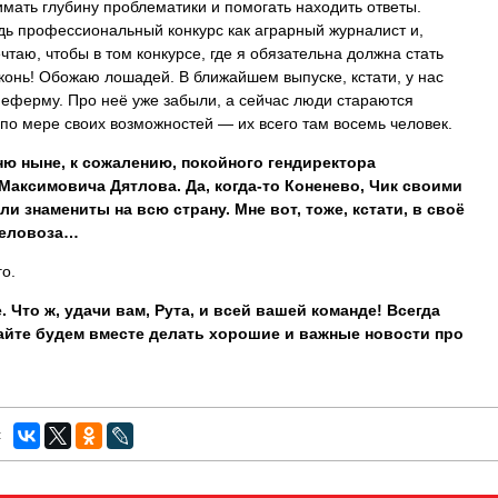
мать глубину проблематики и помогать находить ответы.
дь профессиональный конкурс как аграрный журналист и,
ечтаю, чтобы в том конкурсе, где я обязательна должна стать
конь! Обожаю лошадей. В ближайшем выпуске, кстати, у нас
неферму. Про неё уже забыли, а сейчас люди стараются
по мере своих возможностей — их всего там восемь человек.
ю ныне, к сожалению, покойного гендиректора
Максимовича Дятлова. Да, когда-то Коненево, Чик своими
 знамениты на всю страну. Мне вот, тоже, кстати, в своё
желовоза…
го.
. Что ж, удачи вам, Рута, и всей вашей команде! Всегда
вайте будем вместе делать хорошие и важные новости про
: