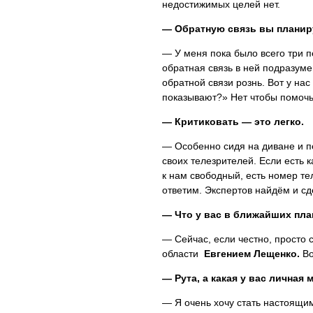
недостижимых целей нет.
— Обратную связь вы планиру
— У меня пока было всего три п
обратная связь в ней подразумев
обратной связи рознь. Вот у на
показывают?» Нет чтобы помоч
— Критиковать — это легко.
— Особенно сидя на диване и п
своих телезрителей. Если есть 
к нам свободный, есть номер т
ответим. Экспертов найдём и с
— Что у вас в ближайших пла
— Сейчас, если честно, просто 
области
Евгением Лещенко.
Во
— Рута, а какая у вас личная 
— Я очень хочу стать настоящи