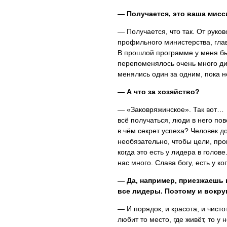
— Получается, это ваша мисс
— Получается, что так. От руко
профильного министерства, глав
В прошлой программе у меня бы
перепоменялось очень много дире
менялись один за одним, пока
— А что за хозяйство?
— «Заковряжинское». Так вот… 
всё получаться, люди в него пов
в чём секрет успеха? Человек до
необязательно, чтобы цели, пр
когда это есть у лидера в голов
нас много. Слава богу, есть у ко
— Да, например, приезжаешь в
все лидеры. Поэтому и вокруг
— И порядок, и красота, и чист
любит то место, где живёт, то у 