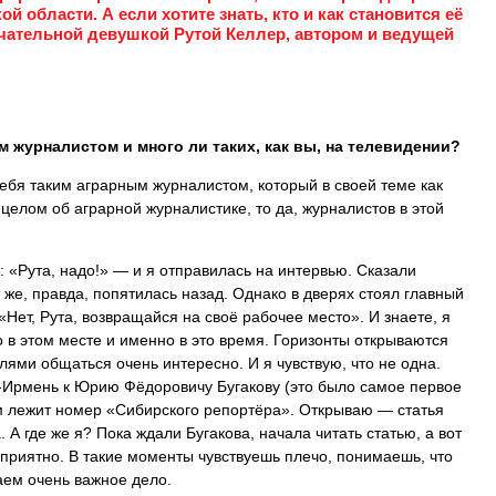
й области. А если хотите знать, кто и как становится её
ечательной девушкой Рутой Келлер, автором и ведущей
м журналистом и много ли таких, как вы, на телевидении?
себя таким аграрным журналистом, который в своей теме как
 целом об аграрной журналистике, то да, журналистов в этой
: «Рута, надо!» — и я отправилась на интервью. Сказали
 же, правда, попятилась назад. Однако в дверях стоял главный
«Нет, Рута, возвращайся на своё рабочее место». И знаете, я
о в этом месте и именно в это время. Горизонты открываются
ями общаться очень интересно. И я чувствую, что не одна.
х-Ирмень к Юрию Фёдоровичу Бугакову (это было самое первое
м лежит номер «Сибирского репортёра». Открываю — статья
А где же я? Пока ждали Бугакова, начала читать статью, а вот
 приятно. В такие моменты чувствуешь плечо, понимаешь, что
аем очень важное дело.