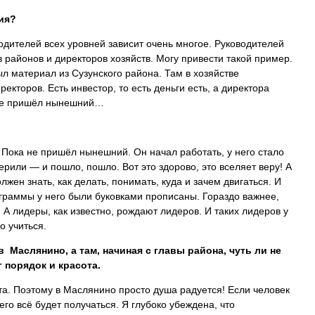
ия?
водителей всех уровней зависит очень многое. Руководителей
 районов и директоров хозяйств. Могу привести такой пример.
л материал из Сузунского района. Там в хозяйстве
кторов. Есть инвестор, то есть деньги есть, а директора
 не пришёл нынешний…
Пока не пришёл нынешний. Он начал работать, у него стало
ерили — и пошло, пошло. Вот это здорово, это вселяет веру! А
лжен знать, как делать, понимать, куда и зачем двигаться. И
ограммы у него были буковками прописаны. Гораздо важнее,
е. А лидеры, как известно, рождают лидеров. И таких лидеров у
го учиться.
 Маслянино, а там, начиная с главы района, чуть ли не
 порядок и красота.
ота. Поэтому в Маслянино просто душа радуется! Если человек
него всё будет получаться. Я глубоко убеждена, что