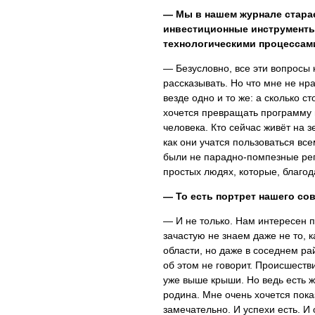
— Мы в нашем журнале старае
инвестиционные инструменты 
технологическими процессами
— Безусловно, все эти вопросы 
рассказывать. Но что мне не нр
везде одно и то же: а сколько с
хочется превращать программу 
человека. Кто сейчас живёт на
как они учатся пользоваться вс
были не парадно-помпезные реп
простых людях, которые, благод
— То есть портрет нашего со
— И не только. Нам интересен п
зачастую не знаем даже не то, 
области, но даже в соседнем р
об этом не говорит. Происшеств
уже выше крыши. Но ведь есть ж
родина. Мне очень хочется показ
замечательно. И успехи есть. И 