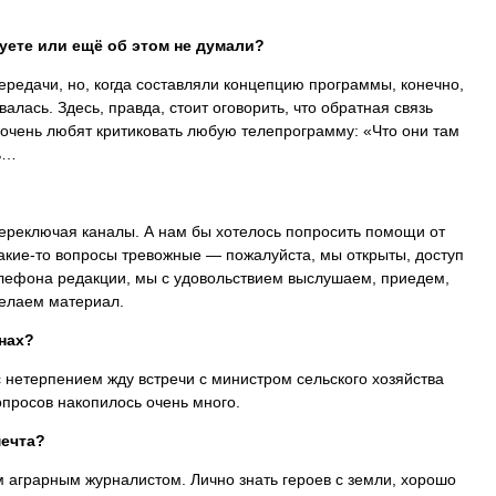
ете или ещё об этом не думали?
ередачи, но, когда составляли концепцию программы, конечно,
алась. Здесь, правда, стоит оговорить, что обратная связь
с очень любят критиковать любую телепрограмму: «Что они там
ь…
ереключая каналы. А нам бы хотелось попросить помощи от
какие-то вопросы тревожные — пожалуйста, мы открыты, доступ
елефона редакции, мы с удовольствием выслушаем, приедем,
делаем материал.
нах?
с нетерпением жду встречи с министром сельского хозяйства
просов накопилось очень много.
мечта?
м аграрным журналистом. Лично знать героев с земли, хорошо