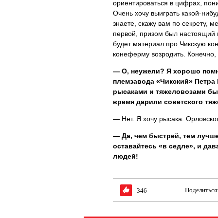
ориентироваться в цифрах, пони
Очень хочу выиграть какой-нибу
знаете, скажу вам по секрету, м
первой, призом был настоящий 
будет материал про Чикскую ко
конеферму возродить. Конечно, 
— О, неужели? Я хорошо помн
племзавода «Чикский» Петра 
рысаками и тяжеловозами были
время дарили советского тя
— Нет. Я хочу рысака. Орловско
— Да, чем быстрей, тем лучше
оставайтесь «в седле», и да
людей!
Поделиться
346