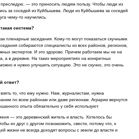
 преследую, — это приносить людям пользу. Чтобы люди из
ись за соседей из Куйбышева. Люди из Куйбышева за соседей
руга чему-то научились.
такая система?
как пленарные заседания. Кому-то могут показаться скучными.
аседания собираются специалисты из всех районов, регионов,
жных экспертов. И это здорово. Причем работаем мы не на
, а в деревне. На таких мероприятиях на конкретных
 можно и нужно улучшить ситуацию. Это не скучно, это очень
й ответ?
взять то, что ему нужно. Нам, журналистам, нужна
аним по всем районам или даже регионам. Аграрии вернутся
лышанного опыта обязательно у себя используют.
еня — это деревенский житель и власть. Хотелось бы
обы их друг с другом познакомить, свести, потому что, к
й жизни не всегда доходят вопросы с земли до власти и