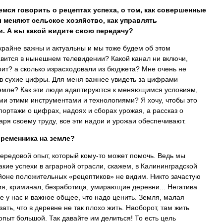
мся говорить о рецептах успеха, о том, как совершенные
меняют сельское хозяйство, как управлять
. А вы какой видите свою передачу?
крайне важны и актуальны и мы тоже будем об этом
авится в нынешнем телевидении? Какой канал ни включи,
тоит? а сколько израсходовали из бюджета? Мне очень не
в сухие цифры. Для меня важнее увидеть за цифрами
 земле? Как эти люди адаптируются к меняющимся условиям,
еми этими инструментами и технологиями? Я хочу, чтобы это
ортажи о цифрах, надоях и сборах урожая, а рассказ о
аря своему труду, все эти надои и урожаи обеспечивают.
временника на земле?
ередовой опыт, который кому-то может помочь. Ведь мы
какие успехи в аграрной отрасли, скажем, в Калининградской
айоне положительных «рецептиков» не видим. Никто зачастую
ия, криминал, безработица, умирающие деревни... Негатива
е у нас и важное общее, что надо ценить. Земля, малая
ать, что в деревне не так плохо жить. Наоборот, там жить
опыт большой. Так давайте им делиться! То есть цель