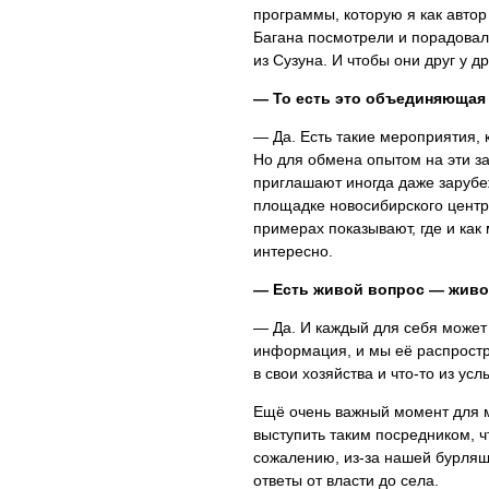
программы, которую я как автор
Багана посмотрели и порадовал
из Сузуна. И чтобы они друг у д
— То есть это объединяющая 
— Да. Есть такие мероприятия, 
Но для обмена опытом на эти з
приглашают иногда даже зарубе
площадке новосибирского центра
примерах показывают, где и как
интересно.
— Есть живой вопрос — живо
— Да. И каждый для себя может 
информация, и мы её распростр
в свои хозяйства и что-то из ус
Ещё очень важный момент для м
выступить таким посредником, чт
сожалению, из-за нашей бурляще
ответы от власти до села.