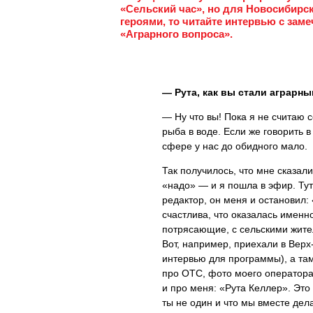
«Сельский час», но для Новосибирско
героями, то читайте интервью с зам
«Аграрного вопроса».
— Рута, как вы стали аграрны
— Ну что вы! Пока я не считаю 
рыба в воде. Если же говорить в
сфере у нас до обидного мало.
Так получилось, что мне сказали
«надо» — и я пошла в эфир. Тут
редактор, он меня и остановил: 
счастлива, что оказалась именн
потрясающие, с сельскими жител
Вот, например, приехали в Вер
интервью для программы), а та
про ОТС, фото моего оператора. 
и про меня: «Рута Келлер». Это
ты не один и что мы вместе дел