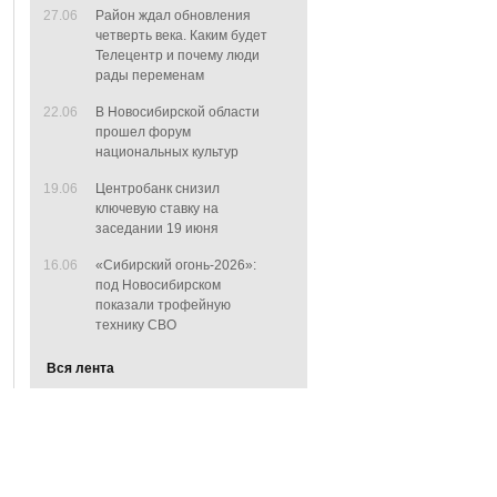
27.06
Район ждал обновления
четверть века. Каким будет
Телецентр и почему люди
рады переменам
22.06
В Новосибирской области
прошел форум
национальных культур
19.06
Центробанк снизил
ключевую ставку на
заседании 19 июня
16.06
«Сибирский огонь-2026»:
под Новосибирском
показали трофейную
технику СВО
Вся лента