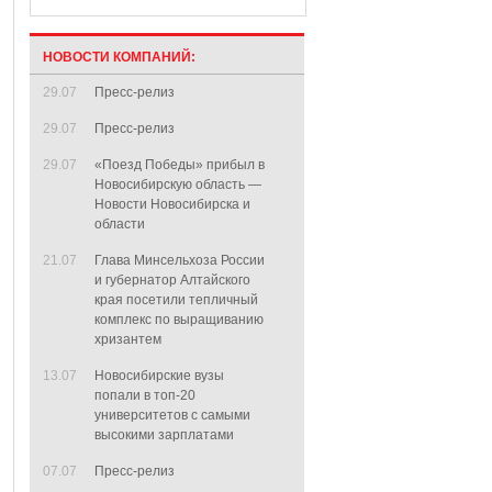
НОВОСТИ КОМПАНИЙ:
29.07
Пресс-релиз
29.07
Пресс-релиз
29.07
«Поезд Победы» прибыл в
Новосибирскую область —
Новости Новосибирска и
области
21.07
Глава Минсельхоза России
и губернатор Алтайского
края посетили тепличный
комплекс по выращиванию
хризантем
13.07
Новосибирские вузы
попали в топ-20
университетов с самыми
высокими зарплатами
07.07
Пресс-релиз