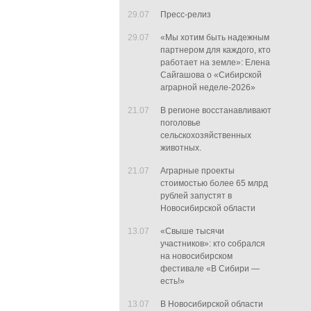
29.07
Пресс-релиз
29.07
«Мы хотим быть надежным
партнером для каждого, кто
работает на земле»: Елена
Сайгашова о «Сибирской
аграрной неделе-2026»
21.07
В регионе восстанавливают
поголовье
сельскохозяйственных
животных.
21.07
Аграрные проекты
стоимостью более 65 млрд
рублей запустят в
Новосибирской области
13.07
«Свыше тысячи
участников»: кто собрался
на новосибирском
фестивале «В Сибири —
есть!»
13.07
В Новосибирской области