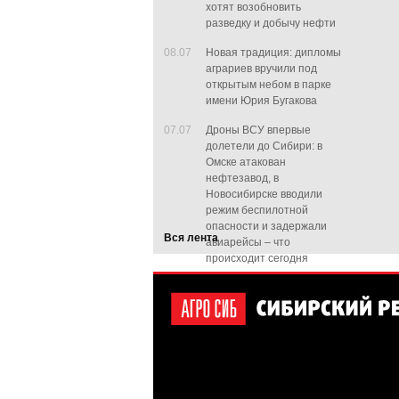
хотят возобновить
разведку и добычу нефти
08.07
Новая традиция: дипломы
аграриев вручили под
открытым небом в парке
имени Юрия Бугакова
07.07
Дроны ВСУ впервые
долетели до Сибири: в
Омске атакован
нефтезавод, в
Новосибирске вводили
режим беспилотной
опасности и задержали
Вся лента
авиарейсы – что
происходит сегодня