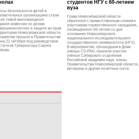
колах
студентов НГУ с 60-летием
вуза
осы безопасности детей в
зовательных организациях стали
Глава Новосибирской области
ной темой внеочередного
обратился с приветственным словом к
дания комиссии по делам
участникам торжественного заседания,
вершеннолетних и защите их прав
посвящённого 60-летию со дня
ерритории Новосибирской области.
основания Новосибирского
приятия прошло в Правительстве
национального исследовательского
она 22 октября под руководством
государственного университета (НГУ).
стителя Губернатора Сергея
В мероприятии, прошедшем в Доме
бова.
учёных СО РАН, приняли участие
учёные Сибирского отделения
Российской академии наук, члены
Правительства Новосибирской области,
ветераны и другие почётные гости.