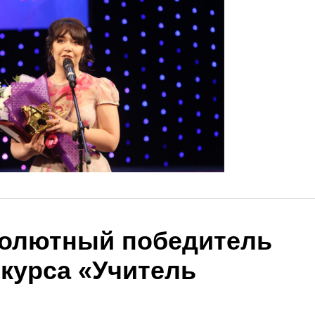
солютный победитель
нкурса «Учитель