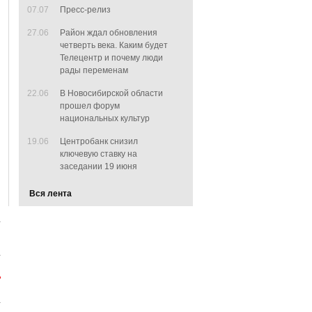
07.07
Пресс-релиз
27.06
Район ждал обновления
четверть века. Каким будет
Телецентр и почему люди
рады переменам
22.06
В Новосибирской области
прошел форум
национальных культур
19.06
Центробанк снизил
ключевую ставку на
заседании 19 июня
Вся лента