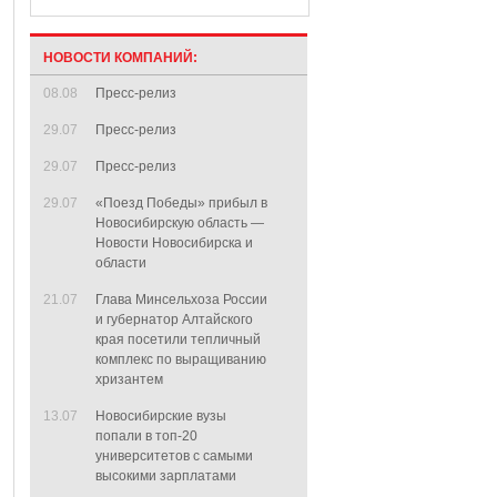
НОВОСТИ КОМПАНИЙ:
08.08
Пресс-релиз
29.07
Пресс-релиз
29.07
Пресс-релиз
29.07
«Поезд Победы» прибыл в
Новосибирскую область —
Новости Новосибирска и
области
21.07
Глава Минсельхоза России
и губернатор Алтайского
края посетили тепличный
комплекс по выращиванию
хризантем
13.07
Новосибирские вузы
попали в топ-20
университетов с самыми
высокими зарплатами