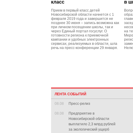
класс
в ш
Прием в первый класс детей
Вопр
Новосибирской области начнется с 1
обра
февраля 2019 года и завершится не
глав
позднее 30 июня – запись возможна как
засе
при личном посещении школы, так и
несо
через Единый портал госуслуг. О
на т
готовности региона к приемочной
Меро
кампании и удобных электронных
реги
сервисах, реализуемых в области, шла
заме
речь на пресс-конференции 29 января.
Нелю
ЛЕНТА СОБЫТИЙ
08.08
Пресс-релиз
08.08
Предприятие в
Новосибирской области
выплатило 2,3 млрд рублей
за экологический ущерб