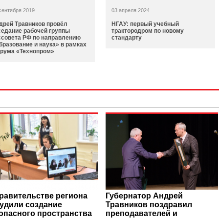
сентября 2019
03 апреля 2024
дрей Травников провёл
НГАУ: первый учебный
седание рабочей группы
трактородром по новому
ссовета РФ по направлению
стандарту
бразование и наука» в рамках
рума «Технопром»
равительстве региона
Губернатор Андрей
удили создание
Травников поздравил
опасного пространства
преподавателей и