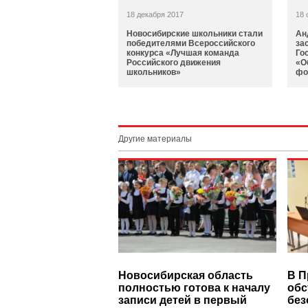
18 декабря 2017
18 
Новосибирские школьники стали
Ан
победителями Всероссийского
за
конкурса «Лучшая команда
Го
Российского движения
«О
школьников»
фо
Другие материалы
Новосибирская область
В П
полностью готова к началу
обс
записи детей в первый
без