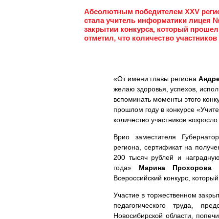
Абсолютным победителем XXV регион
стала учитель информатики лицея №
закрытии конкурса, который прошел
отметил, что количество участников
«От имени главы региона
Андре
желаю здоровья, успехов, испол
вспоминать моменты этого конк
прошлом году в конкурсе «Учител
количество участников возросло 
Врио заместителя Губернато
региона, сертификат на получ
200 тысяч рублей и наградную
года»
Марина Прохорова
о
Всероссийский конкурс, который
Участие в торжественном закры
педагогического труда, пре
Новосибирской области, попечи