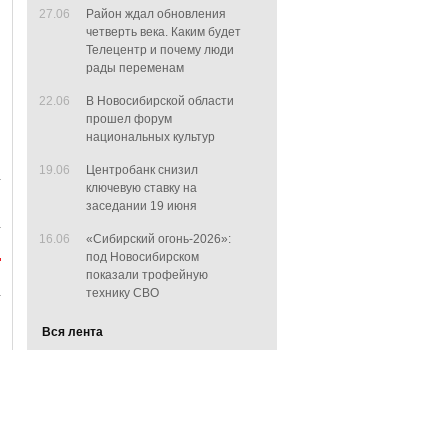
27.06
Район ждал обновления
четверть века. Каким будет
Телецентр и почему люди
рады переменам
22.06
В Новосибирской области
прошел форум
национальных культур
19.06
Центробанк снизил
ключевую ставку на
заседании 19 июня
16.06
«Сибирский огонь-2026»:
под Новосибирском
показали трофейную
технику СВО
Вся лента