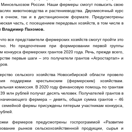
 Минсельхозом России. Наши фермеры смогут повысить свою
аслях животноводства и растениеводства. Двухмесячный курс
к в очном, так и в дистанционном формате. Предусмотрены
ческая часть, с посещением передовых хозяйств, в том числе в
л
Владимир Пахомов.
что все представители фермерских хозяйств смогут пройти это
тно. Но предпочтение при формировании первой группы
 конкурса фермерских грантов 2020 года. Речь, прежде всего,
ерстве первые шаги – это получатели грантов «Агростартап» и
еров.
рство сельского хозяйства Новосибирской области провело
ния поддержки крестьянским (фермерским) хозяйствам.
альная комиссия. В 2020 году финансовую помощь по грантам
39 млн рублей получат десять человек. Получателей грантов в
 начинающего фермера – девять, общая сумма грантов – 46
ие семейной фермы присуждены пятерым участникам конкурса,
рублей.
ржки фермеров предусмотрены госпрограммой «Развитие
ирование рынков сельскохозяйственной продукции, сырья и