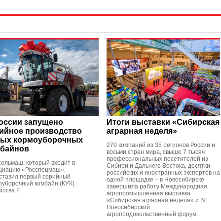
оссии запущено
Итоги выставки «Сибирская
ийное производство
аграрная неделя»
ых кормоуборочных
270 компаний из 35 регионов России и
байнов
восьми стран мира, свыше 7 тысяч
профессиональных посетителей из
сельмаш, который входит в
Сибири и Дальнего Востока, десятки
циацию «Росспецмаш»,
российских и иностранных экспертов на
ставил первый серийный
одной площадке – в Новосибирске
оуборочный комбайн (КУК)
завершила работу Международная
ства F.
агропромышленная выставка
«Сибирская аграрная неделя» и IV
Новосибирский
агропродовольственный форум.