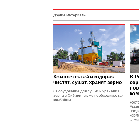
Другие материалы
Комплексы «Амкодора»:
В Р
чистят, сушат, хранят зерно
сер
нов
Оборудование для сушки и хранения
ком
зерна в Сибири так же необходимо, как
комбайны
Рост
Ассо
пред
корм
семей