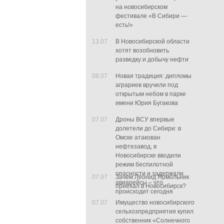
на новосибирском
фестивале «В Сибири —
есть!»
13.07
В Новосибирской области
хотят возобновить
разведку и добычу нефти
08.07
Новая традиция: дипломы
аграриев вручили под
открытым небом в парке
имени Юрия Бугакова
07.07
Дроны ВСУ впервые
долетели до Сибири: в
Омске атакован
нефтезавод, в
Новосибирске вводили
режим беспилотной
опасности и задержали
07.07
Зачем Леонид Ярмольник
авиарейсы – что
приехал в Новосибирск?
происходит сегодня
07.07
Имущество новосибирского
сельхозпредприятия купил
собственник «Солнечного