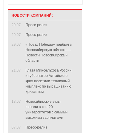
НОВОСТИ КОМПАНИЙ:
29.07
Пресс-релиз
29.07
Пресс-релиз
29.07
«Поезд Победы» прибыл в
Новосибирскую область —
Новости Новосибирска и
области
21.07
Глава Минсельхоза России
и губернатор Алтайского
края посетили тепличный
комплекс по выращиванию
хризантем
13.07
Новосибирские вузы
попали в топ-20
университетов с самыми
высокими зарплатами
07.07
Пресс-релиз