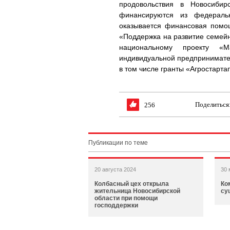
продовольствия в Новосибир
финансируются из федераль
оказывается финансовая пом
«Поддержка на развитие семейн
национальному проекту «
индивидуальной предпринимате
в том числе гранты «Агростарта
Поделиться
256
Публикации по теме
20 августа 2024
30 
Колбасный цех открыла
Ко
жительница Новосибирской
су
области при помощи
господдержки