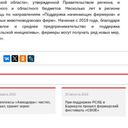
ской области», утвержденной Правительством региона, и
ного и областного бюджетов. Несколько лет в регионе
ощь по направлениям «Поддержка начинающих фермеров» и
ых животноводческих ферм». Начиная с 2019 года, благодаря
Малое и среднее предпринимательство и поддержка
льской инициативы», фермеры могут получать ряд новых мер,
п».
:
марта 2016
20 августа 2019
мплексы «Амкодора»: чистят,
При поддержке РСХБ в
шат, хранят зерно
Барнауле прошел фермерский
фестиваль «СВОЁ»