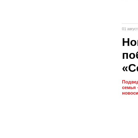
01 авгус
Но
по
«С
Подвед
семья 
новоси