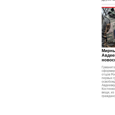
Мирны
Авдее
новос
Гуманит
сформир
отцов Ро
первых г
освобожд
Авдеевку
Костенко
вещи, из
гражданс