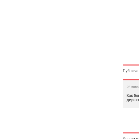
Публикац
26 янва
Как бо
дирек
Другие 