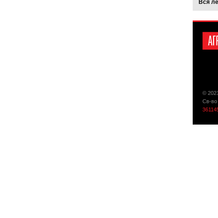
Вся л
© 202
Св-во
36114