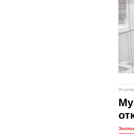
09 октяб
Му
от
Экспоз
истори