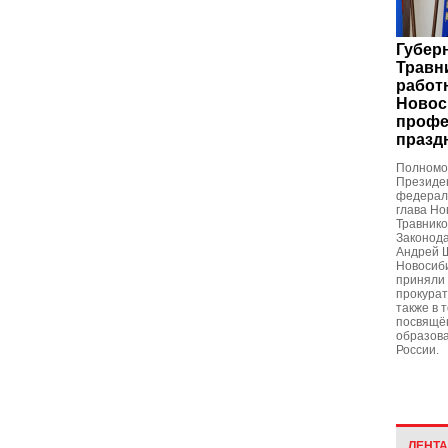
Губер
Травн
работ
Новос
профе
празд
Полномо
Президен
федераль
глава Но
Травнико
Законод
Андрей Ш
Новосиб
приняли 
прокурат
также в 
посвящё
образова
России.
ЛЕНТ