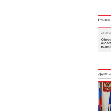
Публикац
28 авгу
Сфера
облас
разви
Другие 