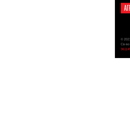
© 202
Св-во
36114