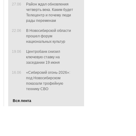
27.06
Район ждал обновления
четверть века. Каким будет
Телецентр и почему люди
рады переменам
22.06
В Новосибирской области
прошел форум
национальных культур
19.06
Центробанк снизил
ключевую ставку на
заседании 19 июня
16.06
«Сибирский огонь-2026»:
под Новосибирском
показали трофейную
технику СВО
Вся лента