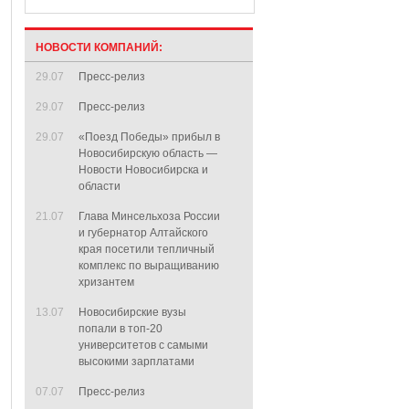
НОВОСТИ КОМПАНИЙ:
29.07
Пресс-релиз
29.07
Пресс-релиз
29.07
«Поезд Победы» прибыл в
Новосибирскую область —
Новости Новосибирска и
области
21.07
Глава Минсельхоза России
и губернатор Алтайского
края посетили тепличный
комплекс по выращиванию
хризантем
13.07
Новосибирские вузы
попали в топ-20
университетов с самыми
высокими зарплатами
07.07
Пресс-релиз