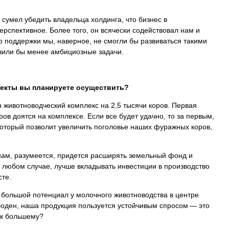
сумел убедить владельца холдинга, что бизнес в
рспективное. Более того, он всячески содействовал нам и
го поддержки мы, наверное, не смогли бы развиваться такими
вили бы менее амбициозные задачи.
екты вы планируете осуществить?
животноводческий комплекс на 2,5 тысячи коров. Первая
ов доятся на комплексе. Если все будет удачно, то за первым,
который позволит увеличить поголовье наших фуражных коров,
 нам, разумеется, придется расширять земельный фонд и
В любом случае, лучше вкладывать инвестиции в производство
сте.
 большой потенциал у молочного животноводства в центре
боден, наша продукция пользуется устойчивым спросом — это
 к большему?