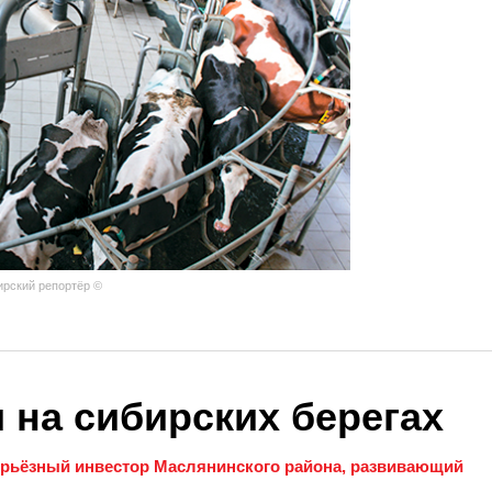
ирский репортёр ©
 на сибирских берегах
ерьёзный инвестор Маслянинского района, развивающий