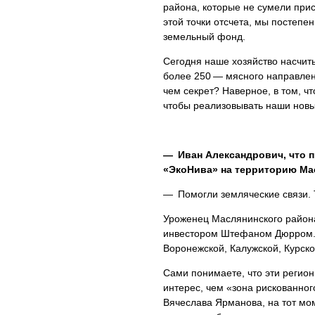
района, которые не сумели при
этой точки отсчета, мы постеп
земельный фонд.
Сегодня наше хозяйство насчиты
более 250 — мясного направлен
чем секрет? Наверное, в том, ч
чтобы реализовывать наши новы
— Иван Александрович, что п
«ЭкоНива» на территорию Ма
— Помогли земляческие связи. 
Уроженец Маслянинского район
инвестором Штефаном Дюрром. 
Воронежской, Калужской, Курско
Сами понимаете, что эти регио
интерес, чем «зона рискованног
Вячеслава Ярманова, на тот мо