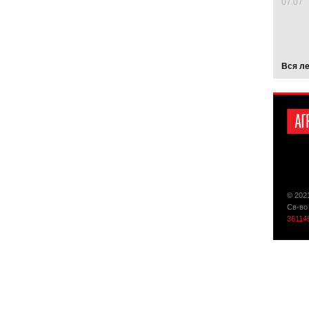
07.07
Вся л
© 202
Св-во
36114