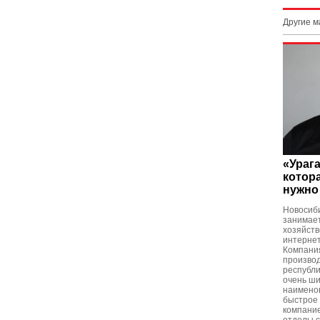
Другие 
«Урага
котора
нужно
Новосиб
занимает
хозяйст
интернет
Компания
произво
республи
очень ши
наимено
быстрое 
компание