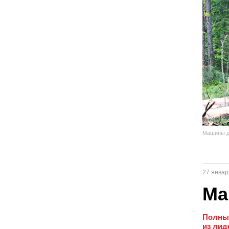
Машины д
27 январ
Ма
Полный
из лид