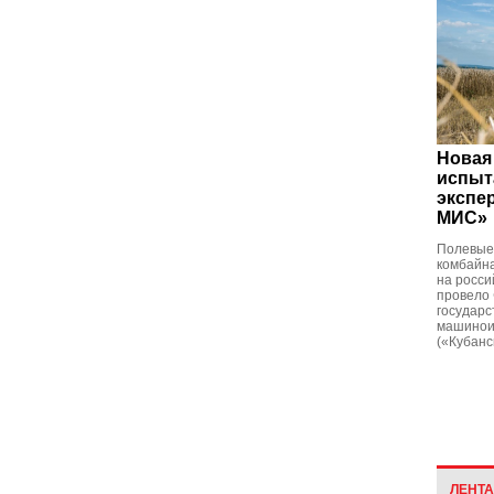
Новая
испыт
экспе
МИС»
Полевые
комбайн
на росси
провело
государс
машинои
(«Кубанс
ЛЕНТ