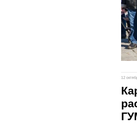
12 октяб
Ка
ра
ГУ