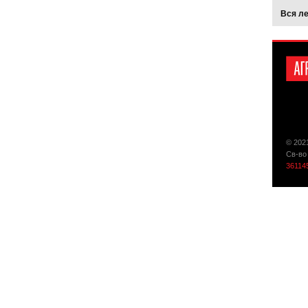
Вся л
© 202
Св-во
36114