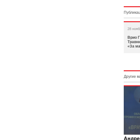
Публикац
28 нояб
Врио 
Травни
«За м
Другие 
Андре