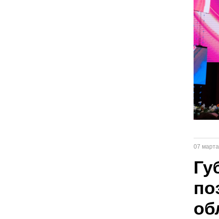
07 марта
Гу
по
об