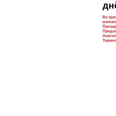
дн
Во вре
женско
Презид
Предсе
Анатол
Торжес