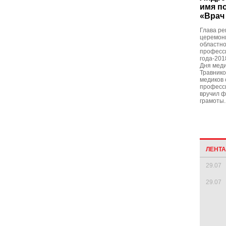
имя п
«Врач
Глава ре
церемон
областно
професс
года-201
Дня меди
Травнико
медиков
професс
вручил ф
грамоты.
ЛЕНТ
29.07
29.07