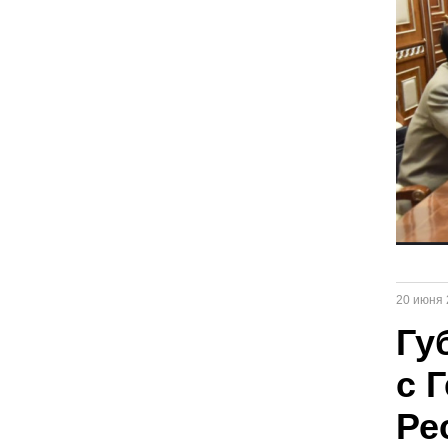
20 июня 
Гу
с 
Ре