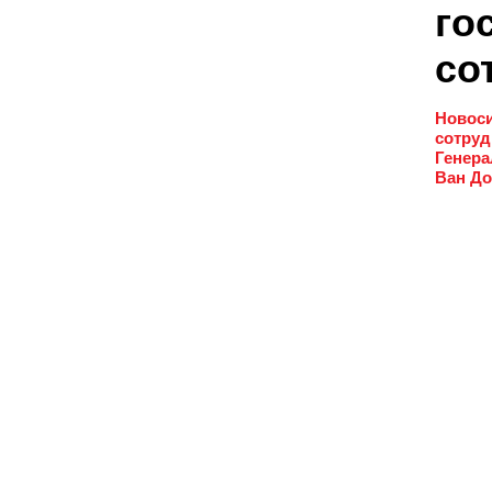
го
со
Новоси
сотруд
Генера
Ван До