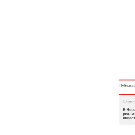
Публикац
18 март
В Нов
реали
инвес