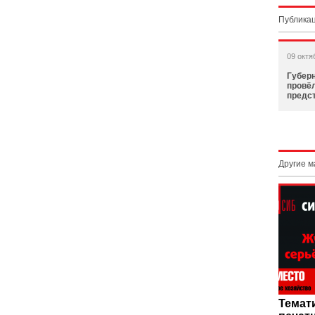
Публикац
09 октя
Губер
провёл
предс
Другие 
Темат