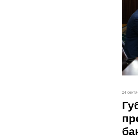
24 сентя
Гу
пр
ба