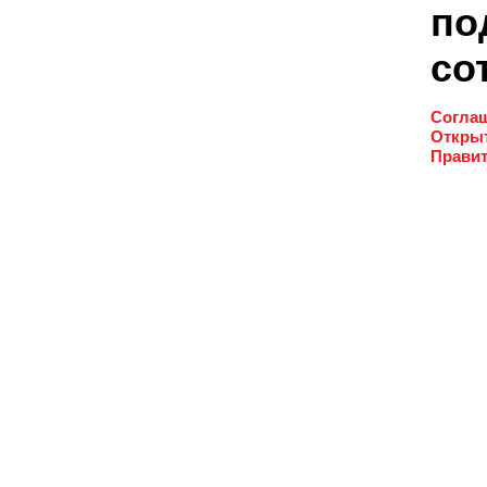
по
со
Соглаш
Открыт
Правит