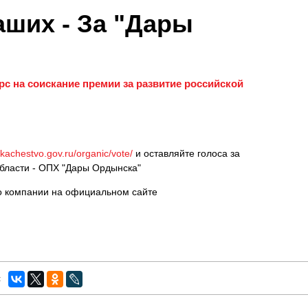
аших - За "Дары
рс на соискание премии за развитие российской
oskachestvo.gov.ru/organic/vote/
и оставляйте голоса за
бласти - ОПХ "Дары Ордынска"
 компании на официальном сайте
: