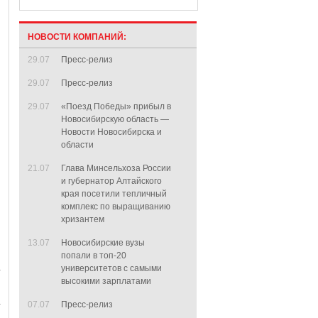
НОВОСТИ КОМПАНИЙ:
29.07
Пресс-релиз
29.07
Пресс-релиз
29.07
«Поезд Победы» прибыл в
Новосибирскую область —
Новости Новосибирска и
области
21.07
Глава Минсельхоза России
и губернатор Алтайского
края посетили тепличный
комплекс по выращиванию
хризантем
13.07
Новосибирские вузы
попали в топ-20
университетов с самыми
высокими зарплатами
07.07
Пресс-релиз