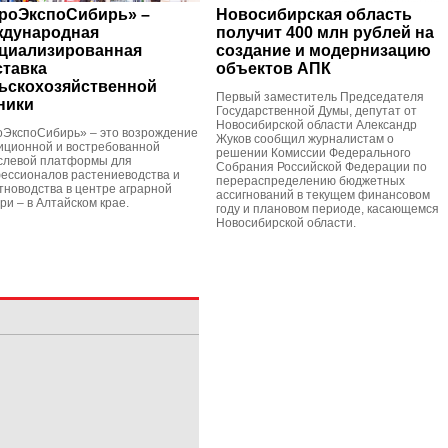
роЭкспоСибирь» –
Новосибирская область
дународная
получит 400 млн рублей на
циализированная
создание и модернизацию
тавка
объектов АПК
ьскохозяйственной
Первый заместитель Председателя
ники
Государственной Думы, депутат от
Новосибирской области Александр
оЭкспоСибирь» – это возрождение
Жуков сообщил журналистам о
иционной и востребованной
решении Комиссии Федерального
слевой платформы для
Собрания Российской Федерации по
ессионалов растениеводства и
перераспределению бюджетных
тноводства в центре аграрной
ассигнований в текущем финансовом
ри – в Алтайском крае.
году и плановом периоде, касающемся
Новосибирской области.