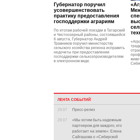
Губернатор поручил
«Аг
усовершенствовать
Меж
практику предоставления
спе
господдержки аграриям
выс
сел
По итогам рабочей поездки в Татарский
тех
и Чистоозерный районы, состоявшейся
6 августа, Губернатор Андрей
«Агр
Травников поручил министерству
трад
сельского хозяйства региона исправить
отра
недочеты при предоставлении
проф
господдержки сельхозпроизводителям
живо
в электронном виде.
Сиби
ЛЕНТА СОБЫТИЙ
29.07
Пресс-релиз
29.07
«Мы хотим быть надежным
партнером для каждого, кто
работает на земле»: Елена
Сайгашова о «Сибирской