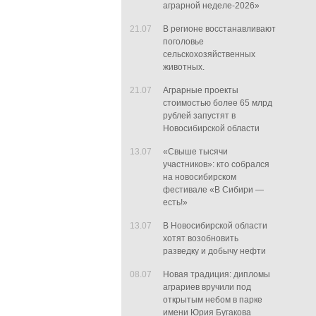
аграрной неделе-2026»
21.07
В регионе восстанавливают
поголовье
сельскохозяйственных
животных.
21.07
Аграрные проекты
стоимостью более 65 млрд
рублей запустят в
Новосибирской области
13.07
«Свыше тысячи
участников»: кто собрался
на новосибирском
фестивале «В Сибири —
есть!»
13.07
В Новосибирской области
хотят возобновить
разведку и добычу нефти
08.07
Новая традиция: дипломы
аграриев вручили под
открытым небом в парке
имени Юрия Бугакова