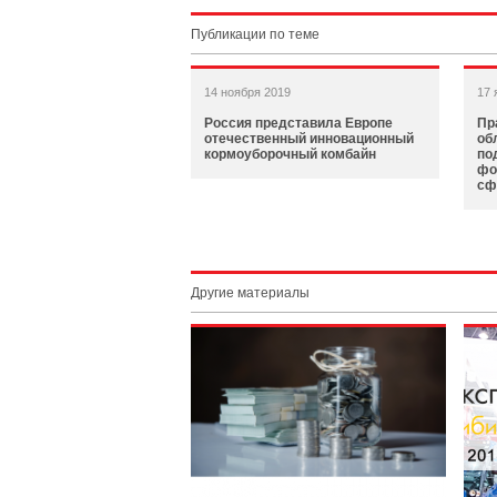
Публикации по теме
14 ноября 2019
17 
Россия представила Европе
Пр
отечественный инновационный
об
кормоуборочный комбайн
по
фо
сф
Другие материалы