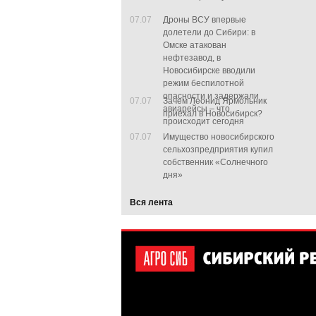
07.07
Дроны ВСУ впервые
долетели до Сибири: в
Омске атакован
нефтезавод, в
Новосибирске вводили
режим беспилотной
опасности и задержали
07.07
Зачем Леонид Ярмольник
авиарейсы – что
приехал в Новосибирск?
происходит сегодня
07.07
Имущество новосибирского
сельхозпредприятия купил
собственник «Солнечного
дня»
Вся лента