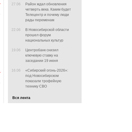
27.06
Район ждал обновления
четверть века. Каким будет
Телецентр и почему люди
рады переменам
22.06
В Новосибирской области
прошел форум
национальных культур
19.06
Центробанк снизил
ключевую ставку на
заседании 19 июня
16.06
«Сибирский огонь-2026»:
под Новосибирском
показали трофейную
технику СВО
Вся лента