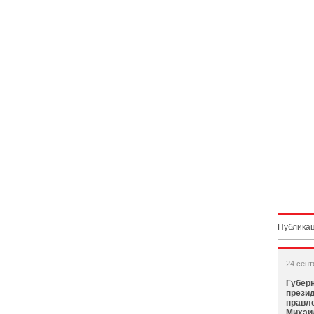
Публикац
24 сент
Губерн
прези
правл
Михаи