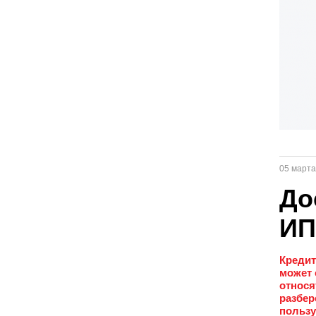
05 марта
До
ИП
Кредит
может 
относя
разбер
пользу