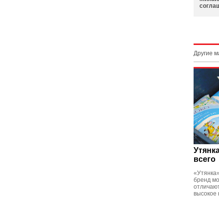
согла
Другие 
Утянка
всего
«Утянка
бренд мо
отличают
высокое 