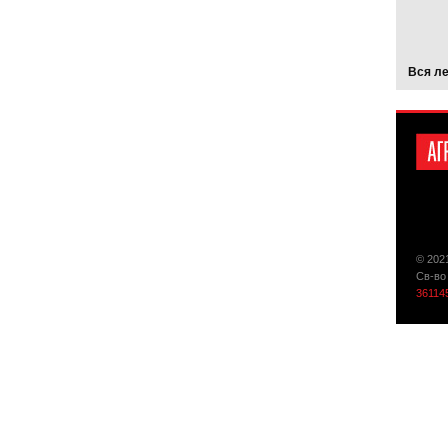
Вся л
© 202
Св-во
36114