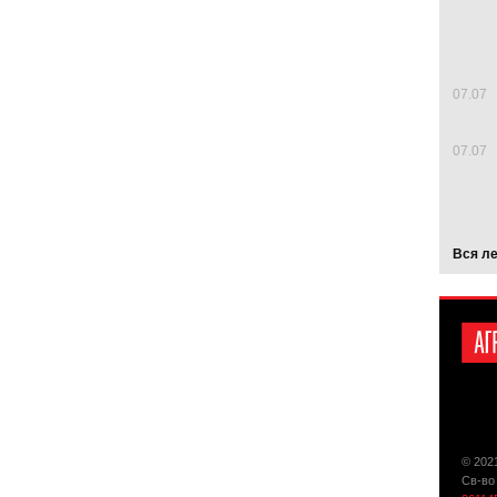
07.07
07.07
Вся л
© 202
Св-во