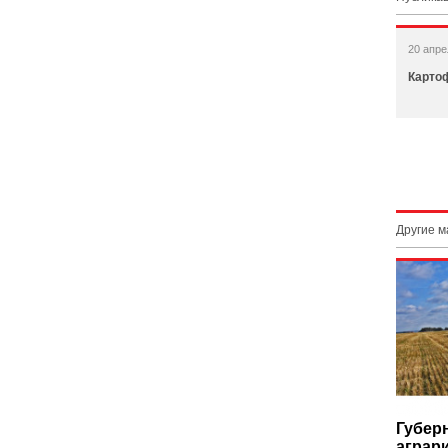
20 апре
Карто
Другие 
Губер
аграр