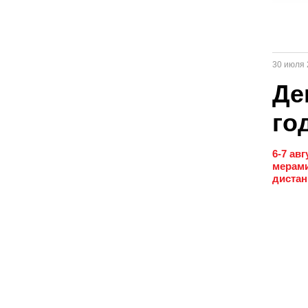
30 июля 
Де
го
6-7 ав
мерами
дистан