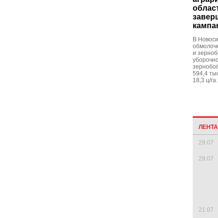
облас
завер
кампа
В Новоси
обмолоче
и зерноб
уборочно
зернобоб
594,4 ты
18,3 ц/га.
ЛЕНТ
29.07
29.07
21.07