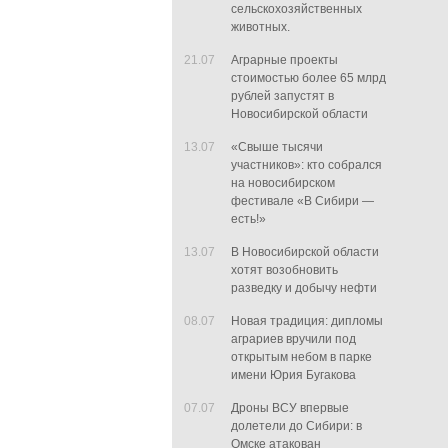
сельскохозяйственных
животных.
21.07
Аграрные проекты
стоимостью более 65 млрд
рублей запустят в
Новосибирской области
13.07
«Свыше тысячи
участников»: кто собрался
на новосибирском
фестивале «В Сибири —
есть!»
13.07
В Новосибирской области
хотят возобновить
разведку и добычу нефти
08.07
Новая традиция: дипломы
аграриев вручили под
открытым небом в парке
имени Юрия Бугакова
07.07
Дроны ВСУ впервые
долетели до Сибири: в
Омске атакован