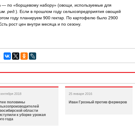
— по «борщевому набору» (овощи, используемые для
им. ред.
). Если в прошлом году сельхозпредприятия овощей
в этом году планируем 900 гектар. По картофелю было 2900
 Есть рост цен внутри месяца и по сезону.
:
сентября 2018
25 января 2016
лее половины
Иван Грозный против фермеров
льхозпроизводителей
восибирской области
иступили к уборке урожая
ого года