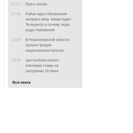
07.07
Пресс-релиз
27.06
Район ждал обновления
четверть века. Каким будет
Телецентр и почему люди
рады переменам
22.06
В Новосибирской области
прошел форум
национальных культур
19.06
Центробанк снизил
ключевую ставку на
заседании 19 июня
Вся лента