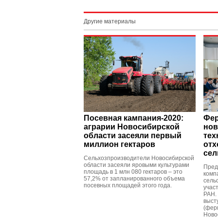
Другие материалы
Посевная кампания-2020:
Фер
аграрии Новосибирской
нов
области засеяли первый
тех
миллион гектаров
отх
сел
Сельхозпроизводители Новосибирской
области засеяли яровыми культурами
Пред
площадь в 1 млн 080 гектаров – это
комп
57,2% от запланированного объема
сель
посевных площадей этого года.
учас
РАН.
выст
(фер
Ново