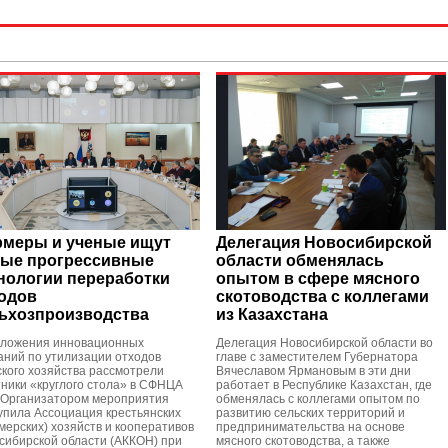
меры и ученые ищут
Делегация Новосибирской
ые прогрессивные
области обменялась
нологии переработки
опытом в сфере мясного
одов
скотоводства с коллегами
ьхозпроизводства
из Казахстана
ложения инновационных
Делегация Новосибирской области во
аний по утилизации отходов
главе с заместителем Губернатора
ского хозяйства рассмотрели
Вячеславом Ярмановым в эти дни
тники «круглого стола» в СФНЦА
работает в Республике Казахстан, где
 Организатором мероприятия
обменялась с коллегами опытом по
упила Ассоциация крестьянских
развитию сельских территорий и
мерских) хозяйств и кооперативов
предпринимательства на основе
сибирской области (АККОН) при
мясного скотоводства, а также