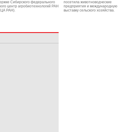
ержке Сибирского федерального
посетила животноводческие
ного центр агробиотехнологий РАН
предприятия и международную
ЦА РАН).
выставку сельского хозяйства.