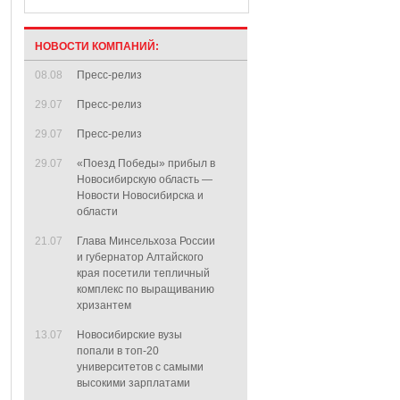
НОВОСТИ КОМПАНИЙ:
08.08
Пресс-релиз
29.07
Пресс-релиз
29.07
Пресс-релиз
29.07
«Поезд Победы» прибыл в
Новосибирскую область —
Новости Новосибирска и
области
21.07
Глава Минсельхоза России
и губернатор Алтайского
края посетили тепличный
комплекс по выращиванию
хризантем
13.07
Новосибирские вузы
попали в топ-20
университетов с самыми
высокими зарплатами