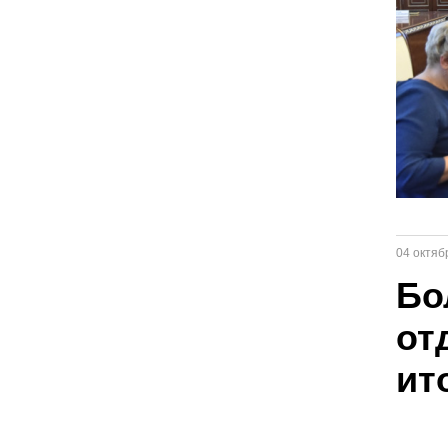
04 октяб
Бо
от
ит