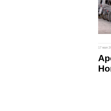
17 мая 2
Ар
Но