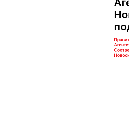
Аг
Но
по
Правит
Агентс
Соотве
Новоси