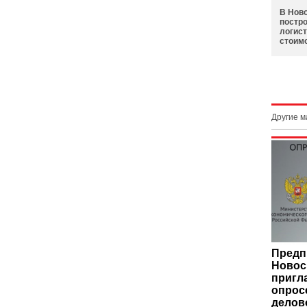
В Нов
постр
логис
стоим
Другие 
Предп
Новос
пригл
опрос
делов