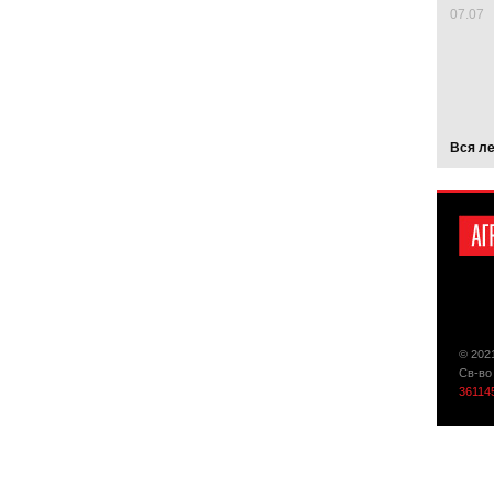
07.07
Вся л
© 202
Св-во
36114