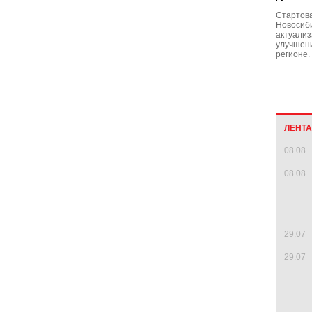
Стартов
Новосиби
актуализ
улучшени
регионе.
ЛЕНТ
08.08
08.08
29.07
29.07