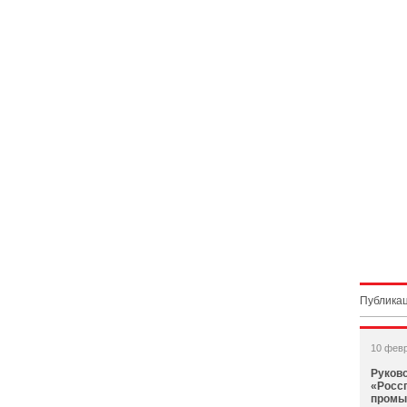
Публикац
10 фев
Руков
«Росс
промы