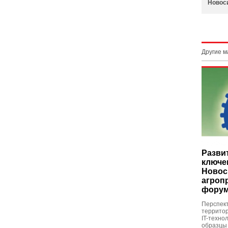
Новос
Другие 
Развит
ключе
Новос
агроп
фору
Перспект
территор
IT-техно
образцы 