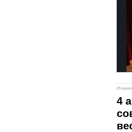
05 апрел
4 
со
ве