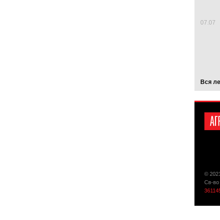
07.07
Вся л
© 202
Св-во
36114