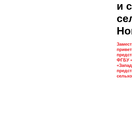
и 
се
Но
Замест
привет
предст
ФГБУ «
«Запад
предст
сельхо